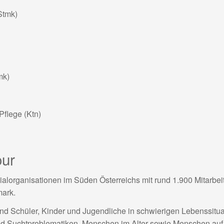
Stmk)
mk)
Pflege (Ktn)
our
ialorganisationen im Süden Österreichs mit rund 1.900 Mitarbei
mark.
 und Schüler, Kinder und Jugendliche in schwierigen Lebenssit
 Suchtproblematiken, Menschen im Alter sowie Menschen auf d