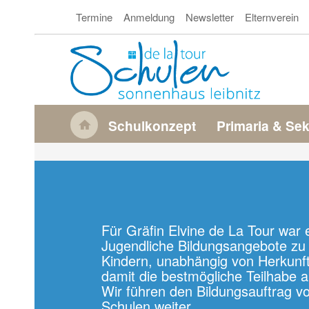
Direkt
Termine
Anmeldung
Newsletter
Elternverein
zum
Secondary
Inhalt
Navigation
M
Schulkonzept
Primaria & Se
a
i
n
n
a
Für Gräfin Elvine de La Tour war 
v
Jugendliche Bildungsangebote zu s
Kindern, unabhängig von Herkunf
i
damit die bestmögliche Teilhabe 
g
Wir führen den Bildungsauftrag vo
Schulen weiter.