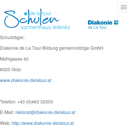
Direkt
T
zum
na
Inhalt
Schulträger:
Diakonie de La Tour Bildung gemeinnützige GmbH
Mühlgasse 43
8020 Graz
www.diakonie-delatour.at
Telefon: +43 (0)463 32303
E-Mail:
rektorat@diakonie-delatour.at
Web:
http://www.diakonie-delatour.at