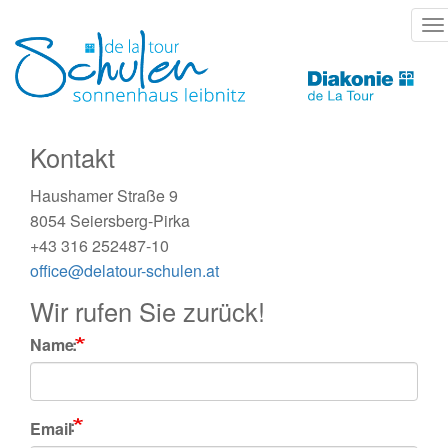
Direkt
T
zum
na
Inhalt
Kontakt
Haushamer Straße 9
8054 Seiersberg-Pirka
+43 316 252487-10
office@delatour-schulen.at
Wir rufen Sie zurück!
Name
Email